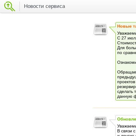
Новости сервиса
Новые т
Уважаемы
С 27 июл
Стоимость
Для боль
по сравн
Ознакоми
Обращаем
предыдущ
проектов
резервир
сделать 
данную 
Обновле
Уважаемы
В связи 
и другие