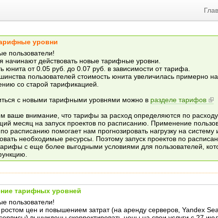
Гла
арифные уровни
е пользователи!
я начинают действовать новые тарифные уровни.
 юнита от 0.05 руб. до 0.07 руб. в зависимости от тарифа.
шинства пользователей стоимость юнита увеличилась примерно на 
ению со старой тарификацией.
ться с новыми тарифными уровнями можно в
разделе тарифов
 ваше внимание, что тарифы за расход определяются по расходу
ий месяц на запуск проектов по расписанию. Применение пользо
 по расписанию помогает нам прогнозировать нагрузку на систему 
овать необходимые ресурсы. Поэтому запуск проектов по расписа
тарифы с еще более выгодными условиями для пользователей, ко
функцию.
ние тарифных уровней
е пользователи!
с ростом цен и повышением затрат (на аренду серверов, Yandex Sea
 сервисы) вынуждены скорректировать цены на свои услуги с 27 июл