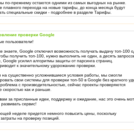
ы по-прежнему остаются одними из самых выгодных на рынке.
е плавного перехода на новые тарифы, до конца месяца будут
ать специальные скидки - подробнее в разделе Тарифы.
овление проверки Google
е пользователи!
же знаете, Google отключил возможность получать выдачу топ-100 
тобы получить топ-100, нужно выполнить не один, а десять запросо
е, Google усилил алгоритмы защиты от парсинга страниц.
приводит к значительному удорожанию проверки.
 на существенно усложнившиеся условия работы, мы смогли
ровать свои системы для проверки топ-50 в Google без кратного у
роблема с производительностью, сейчас проекты проверяются
е скоростью как и раньше.
вам за присланные идеи, поддержку и ожидание, нас это очень мо
 развивать сервис!
ющей неделе придется немного повысить цены, поскольку
 затраты на проверку позиций.