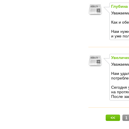
Глубина
Уважаемы
Как и об
Нам нужн
и уже по
Увеличе
Уважаемы
Нам удал
потребле
Сегодня 
на протя
После за
<<
1