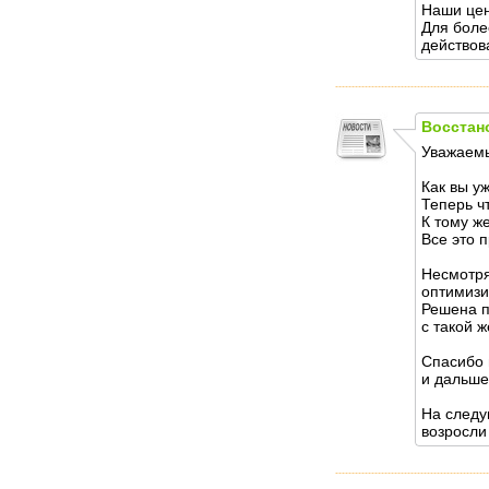
Наши цен
Для боле
действов
Восстан
Уважаемы
Как вы у
Теперь ч
К тому ж
Все это 
Несмотря
оптимизи
Решена п
с такой ж
Спасибо 
и дальше
На следу
возросли