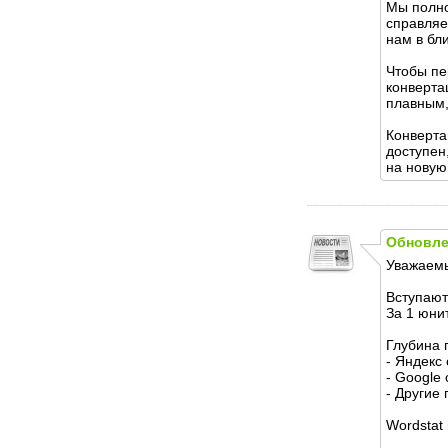
Мы полно
справляе
нам в бл
Чтобы пе
конверта
плавным,
Конверта
доступен
на новую
Обновле
Уважаемы
Вступают
За 1 юни
Глубина 
- Яндекс
- Google
- Другие
Wordstat