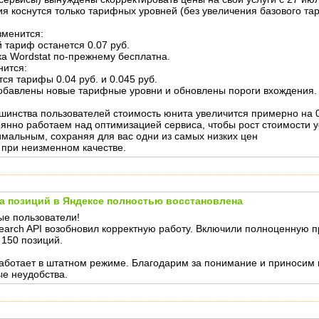
я коснутся только тарифных уровней (без увеличения базового та
зменится:
й тариф останется 0.07 руб.
ка Wordstat по-прежнему бесплатна.
нится:
тся тарифы 0.04 руб. и 0.045 руб.
добавлены новые тарифные уровни и обновлены пороги вхождения.
шинства пользователей стоимость юнита увеличится примерно на 0
янно работаем над оптимизацией сервиса, чтобы рост стоимости у
мальным, сохраняя для вас одни из самых низких цен
 при неизменном качестве.
а позиций в Яндексе полностью восстановлена
е пользователи!
earch API возобновил корректную работу. Включили полноценную п
 150 позиций.
аботает в штатном режиме. Благодарим за понимание и приносим 
е неудобства.