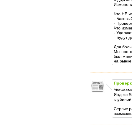
Изменени
Что НЕ и
- Базовы
- Провер
Что изме
- Удаляю
- Будут 
Для боль
Мы посто
был мини
на рынке
Проверк
Уважаемы
Яндекс S
глубиной
Сервис р
возможны