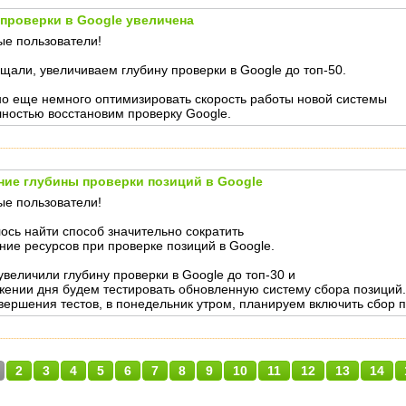
 проверки в Google увеличена
е пользователи!
ещали, увеличиваем глубину проверки в Google до топ-50.
о еще немного оптимизировать скорость работы новой системы
лностью восстановим проверку Google.
ние глубины проверки позиций в Google
е пользователи!
ось найти способ значительно сократить
ние ресурсов при проверке позиций в Google.
увеличили глубину проверки в Google до топ-30 и
жении дня будем тестировать обновленную систему сбора позиций.
вершения тестов, в понедельник утром, планируем включить сбор п
2
3
4
5
6
7
8
9
10
11
12
13
14