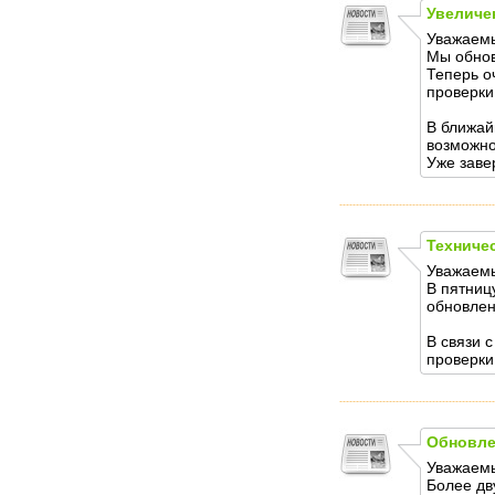
Увеличе
Уважаемы
Мы обнов
Теперь о
проверки 
В ближай
возможно
Уже заве
Техниче
Уважаемы
В пятниц
обновлен
В связи 
проверки
Обновле
Уважаемы
Более дв