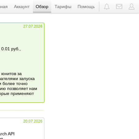
вная
Аккаунт
Обзор
Тарифы
Помощь
27.07.2026
0.01 руб.,
 юнитов за
вателями запуска
и более точно
нию позволяет нам
торые применяют
20.07.2026
rch API
я.