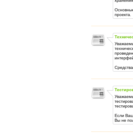
хранения
Основные
проекта.
Техниче
Уважаемы
техничес
проведен
интерфей
Средства
Тестиро
Уважаемы
тестиров
тестиров
Если Ваш
Вы не по