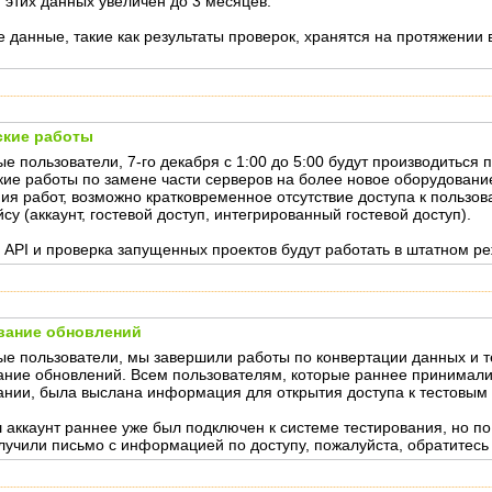
 этих данных увеличен до 3 месяцев.
 данные, такие как результаты проверок, хранятся на протяжении 
ские работы
е пользователи, 7-го декабря с 1:00 до 5:00 будут производиться
кие работы по замене части серверов на более новое оборудовани
ия работ, возможно кратковременное отсутствие доступа к пользов
су (аккаунт, гостевой доступ, интегрированный гостевой доступ).
 API и проверка запущенных проектов будут работать в штатном р
вание обновлений
е пользователи, мы завершили работы по конвертации данных и 
ание обновлений. Всем пользователям, которые раннее принимали
ании, была выслана информация для открытия доступа к тестовым
 аккаунт раннее уже был подключен к системе тестирования, но по
лучили письмо с информацией по доступу, пожалуйста, обратитесь