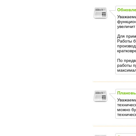
Обновле
Уважаемы
функцион
увеличит
Для прим
Работы б
производ
кратковр
По предв
работы п
максимал
Плановы
Уважаемы
техничес
можно бу
техническ