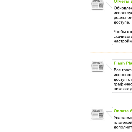
Отчеты 
Обновлен
использу
реальног
доступа.
Чтобы от
скачиват
настройк
Flash Pl
Все граф
использо
доступ к
графичес
никаких 
Оплата 
Уважаемы
платежей
дополнит