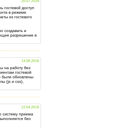
20.07.2016
ь гостевой доступ
аунта в режиме
четы из гостевого
о создавать и
ующее разрешение в
14.06.2016
ы на работу без
лиентам гостевой
же были обновлены
 (js и css),
22.04.2016
ю систему приема
выполняется без