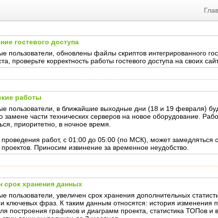
Гла
ние гостевого доступа
е пользователи, обновлены файлы скриптов интегрированного гост
та, проверьте корректность работы гостевого доступа на своих сай
ские работы
е пользователи, в ближайшие выходные дни (18 и 19 февраля) бу
о замене части технических серверов на новое оборудование. Рабо
ься, приоритетно, в ночное время.
 проведения работ, с 01:00 до 05:00 (по МСК), может замедляться
 проектов. Приносим извинение за временное неудобство.
н срок хранения данных
е пользователи, увеличен срок хранения дополнительных статист
 и ключевых фраз. К таким данным относятся: история изменения 
ля построения графиков и диаграмм проекта, статистика ТОПов и 