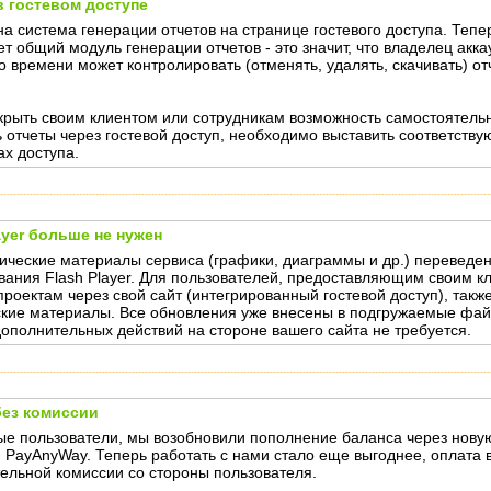
в гостевом доступе
а система генерации отчетов на странице гостевого доступа. Тепер
ет общий модуль генерации отчетов - это значит, что владелец акк
о времени может контролировать (отменять, удалять, скачивать) от
крыть своим клиентом или сотрудникам возможность самостоятельн
ь отчеты через гостевой доступ, необходимо выставить соответств
ах доступа.
ayer больше не нужен
ические материалы сервиса (графики, диаграммы и др.) переведен
вания Flash Player. Для пользователей, предоставляющим своим к
 проектам через свой сайт (интегрированный гостевой доступ), так
кие материалы. Все обновления уже внесены в подгружаемые файлы
дополнительных действий на стороне вашего сайта не требуется.
без комиссии
е пользователи, мы возобновили пополнение баланса через нову
 PayAnyWay. Теперь работать с нами стало еще выгоднее, оплата 
ельной комиссии со стороны пользователя.