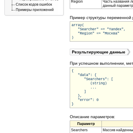
Region
Часть названия л
Список кодов ошибок
данный параметр
Примеры приложений
Пример структуры переменной 
array(
"Searcher" => "Yandex",
"Region" => "Москва"
)
Результирующие данные
При успешном выполнении, мет
{
"data": {
"Searchers": [
(string)
...
]
},
"error": 0
}
Описание параметров:
Параметр
Searchers
Массив найденных