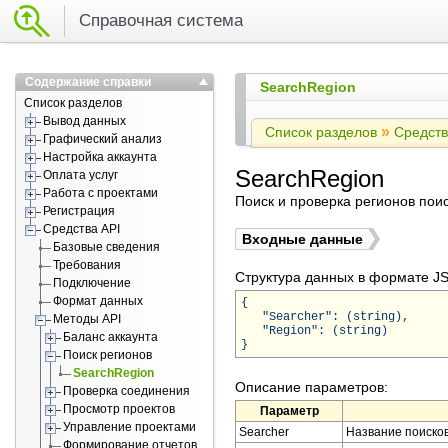
Справочная система
Содержание справки
SearchRegion
Список разделов
Вывод данных
»
Список разделов
Средств
Графический анализ
Настройка аккаунта
SearchRegion
Оплата услуг
Работа с проектами
Поиск и проверка регионов пои
Регистрация
Средства API
Входные данные
Базовые сведения
Требования
Структура данных в формате J
Подключение
Формат данных
{
"Searcher": (string),
Методы API
"Region": (string)
Баланс аккаунта
}
Поиск регионов
SearchRegion
Описание параметров:
Проверка соединения
Просмотр проектов
Параметр
Управление проектами
Searcher
Название поисков
Формирование отчетов