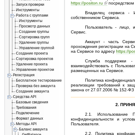
https://positon.ru
посредством 
Запуск проверки
Инструменты
Владелец сервиса - 
Работа с группами
собственником Сервиса.
Инструменты
Просмотр данных
Пользователь - лицо,
Создание группы
Сервис.
Сортировка групп
Аккаунт - часть Серв
Удаление группы
прохождения регистрации на С
Управление группой
на Сервисе по адресу
https://po
Создание проекта
Сортировка проектов
Служба поддержки - 
Удаление проекта
взаимодействовать с Пользов
Управление проектом
размещенных на Сервисе.
Регистрация
Политика конфиденциаль
Бесплатное тестирование
реализации требований к защ
Проверка без аккаунта
закона от 27.07.2006 № 152-ФЗ
Создание аккаунта
Средства API
Базовые сведения
2. ПРИН
Требования
Подключение
2.1. Использование 
Формат данных
конфиденциальности и услов
Пользователя.
Методы API
Баланс аккаунта
2.2. Политика конфиде
GetBalance